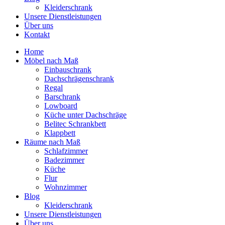
Kleiderschrank
Unsere Dienstleistungen
Über uns
Kontakt
Home
Möbel nach Maß
Einbauschrank
Dachschrägenschrank
Regal
Barschrank
Lowboard
Küche unter Dachschräge
Belitec Schrankbett
Klappbett
Räume nach Maß
Schlafzimmer
Badezimmer
Küche
Flur
Wohnzimmer
Blog
Kleiderschrank
Unsere Dienstleistungen
Über uns