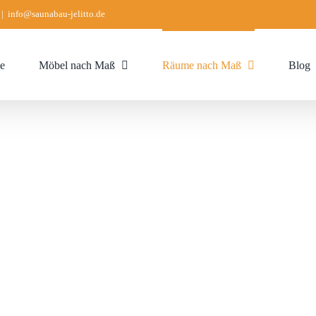
|
info@saunabau-jelitto.de
e
Möbel nach Maß
Räume nach Maß
Blog