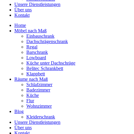
Unsere Dienstleistungen
Über uns
Kontakt
Home
Möbel nach Maß
Einbauschrank
Dachschrägenschrank
Regal
Barschrank
Lowboard
Küche unter Dachschräge
Belitec Schrankbett
Klappbett
Räume nach Maß
Schlafzimmer
Badezimmer
Küche
Flur
Wohnzimmer
Blog
Kleiderschrank
Unsere Dienstleistungen
Über uns
Kontakt