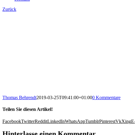
Zurück
Thomas Behrendt
2019-03-25T09:41:00+01:00
0 Kommentare
Teilen Sie diesen Artikel!
Facebook
Twitter
Reddit
LinkedIn
WhatsApp
Tumblr
Pinterest
Vk
Xing
E
Hinterlasse einen Kommentar