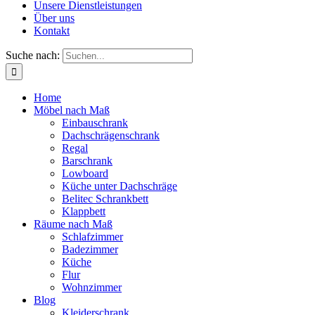
Unsere Dienstleistungen
Über uns
Kontakt
Suche nach:
Home
Möbel nach Maß
Einbauschrank
Dachschrägenschrank
Regal
Barschrank
Lowboard
Küche unter Dachschräge
Belitec Schrankbett
Klappbett
Räume nach Maß
Schlafzimmer
Badezimmer
Küche
Flur
Wohnzimmer
Blog
Kleiderschrank