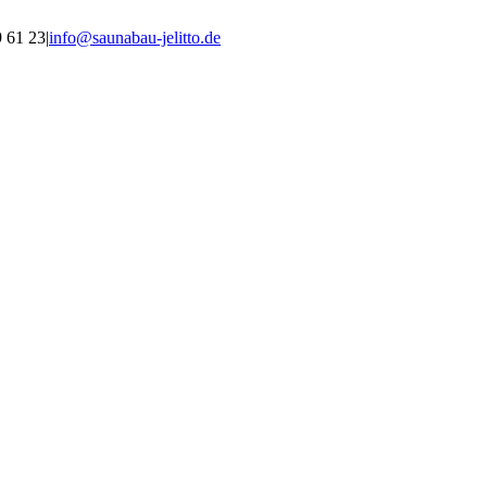
9 61 23
|
info@saunabau-jelitto.de