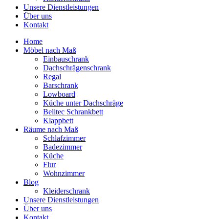
Unsere Dienstleistungen
Über uns
Kontakt
Home
Möbel nach Maß
Einbauschrank
Dachschrägenschrank
Regal
Barschrank
Lowboard
Küche unter Dachschräge
Belitec Schrankbett
Klappbett
Räume nach Maß
Schlafzimmer
Badezimmer
Küche
Flur
Wohnzimmer
Blog
Kleiderschrank
Unsere Dienstleistungen
Über uns
Kontakt