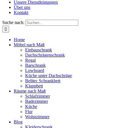
Unsere Dienstleistungen
Über uns
Kontakt
Suche nach:
Home
Möbel nach Maß
Einbauschrank
Dachschrägenschrank
Regal
Barschrank
Lowboard
Küche unter Dachschräge
Belitec Schrankbett
Klappbett
Räume nach Maß
Schlafzimmer
Badezimmer
Küche
Flur
Wohnzimmer
Blog
Kleiderschrank