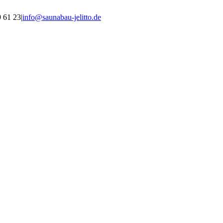
9 61 23
|
info@saunabau-jelitto.de