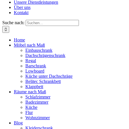
Unsere Dienstleistungen
Über uns
Kontakt
Suche nach:
Home
Möbel nach Maß
Einbauschrank
Dachschrägenschrank
Regal
Barschrank
Lowboard
Küche unter Dachschräge
Belitec Schrankbett
Klappbett
Räume nach Maß
Schlafzimmer
Badezimmer
Küche
Flur
Wohnzimmer
Blog
Kleiderschrank