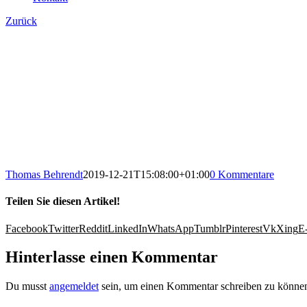
Zurück
Thomas Behrendt
2019-12-21T15:08:00+01:00
0 Kommentare
Teilen Sie diesen Artikel!
Facebook
Twitter
Reddit
LinkedIn
WhatsApp
Tumblr
Pinterest
Vk
Xing
E
Hinterlasse einen Kommentar
Du musst
angemeldet
sein, um einen Kommentar schreiben zu könne