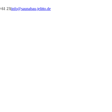
9 61 23
|
info@saunabau-jelitto.de