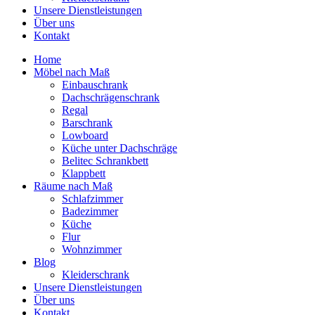
Unsere Dienstleistungen
Über uns
Kontakt
Home
Möbel nach Maß
Einbauschrank
Dachschrägenschrank
Regal
Barschrank
Lowboard
Küche unter Dachschräge
Belitec Schrankbett
Klappbett
Räume nach Maß
Schlafzimmer
Badezimmer
Küche
Flur
Wohnzimmer
Blog
Kleiderschrank
Unsere Dienstleistungen
Über uns
Kontakt