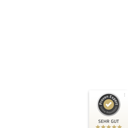
Kundenbewertungen und Erfahrungen zu
Tischlerei & Saunabau Jelitto Inh. Anna Kulgemeyer e...
100%
SEHR GUT
Empfehlungen auf
ProvenExpert.com
4,89 / 5,00
148
6
Bewertungen von 2
Bewertungen auf
anderen Quellen
ProvenExpert.com
Blick aufs ProvenExpert-Profil werfen
Anonym
5
SEHR GUT
Bei uns ging es nicht um den Bau einer