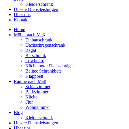
Kleiderschrank
Unsere Dienstleistungen
Über uns
Kontakt
Home
Möbel nach Maß
Einbauschrank
Dachschrägenschrank
Regal
Barschrank
Lowboard
Küche unter Dachschräge
Belitec Schrankbett
Klappbett
Räume nach Maß
Schlafzimmer
Badezimmer
Küche
Flur
Wohnzimmer
Blog
Kleiderschrank
Unsere Dienstleistungen
Über uns