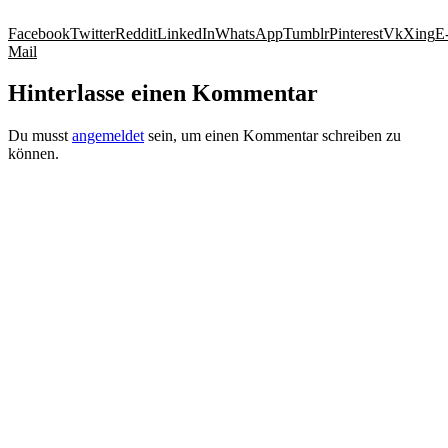
Facebook
Twitter
Reddit
LinkedIn
WhatsApp
Tumblr
Pinterest
Vk
Xing
E
Mail
Hinterlasse einen Kommentar
Du musst
angemeldet
sein, um einen Kommentar schreiben zu
können.