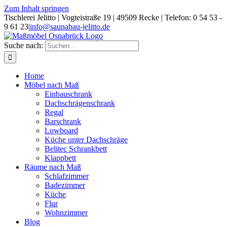
Zum Inhalt springen
Tischlerei Jelitto | Vogteistraße 19 | 49509 Recke | Telefon: 0 54 53 -
9 61 23
|
info@saunabau-jelitto.de
Suche nach:
Home
Möbel nach Maß
Einbauschrank
Dachschrägenschrank
Regal
Barschrank
Lowboard
Küche unter Dachschräge
Belitec Schrankbett
Klappbett
Räume nach Maß
Schlafzimmer
Badezimmer
Küche
Flur
Wohnzimmer
Blog