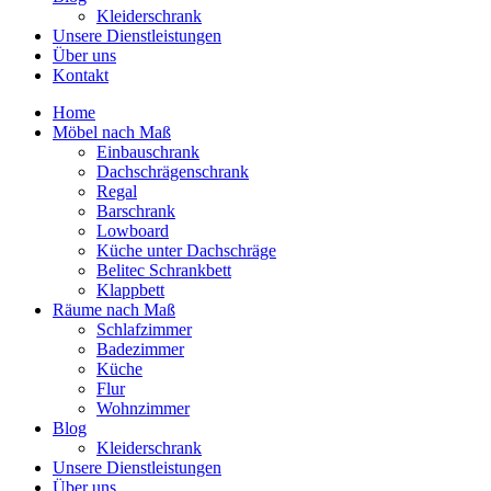
Kleiderschrank
Unsere Dienstleistungen
Über uns
Kontakt
Home
Möbel nach Maß
Einbauschrank
Dachschrägenschrank
Regal
Barschrank
Lowboard
Küche unter Dachschräge
Belitec Schrankbett
Klappbett
Räume nach Maß
Schlafzimmer
Badezimmer
Küche
Flur
Wohnzimmer
Blog
Kleiderschrank
Unsere Dienstleistungen
Über uns