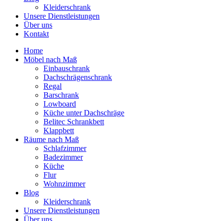
Kleiderschrank
Unsere Dienstleistungen
Über uns
Kontakt
Home
Möbel nach Maß
Einbauschrank
Dachschrägenschrank
Regal
Barschrank
Lowboard
Küche unter Dachschräge
Belitec Schrankbett
Klappbett
Räume nach Maß
Schlafzimmer
Badezimmer
Küche
Flur
Wohnzimmer
Blog
Kleiderschrank
Unsere Dienstleistungen
Über uns