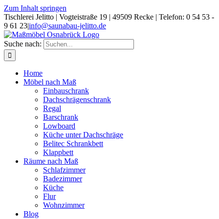
Zum Inhalt springen
Tischlerei Jelitto | Vogteistraße 19 | 49509 Recke | Telefon: 0 54 53 -
9 61 23
|
info@saunabau-jelitto.de
Suche nach:
Home
Möbel nach Maß
Einbauschrank
Dachschrägenschrank
Regal
Barschrank
Lowboard
Küche unter Dachschräge
Belitec Schrankbett
Klappbett
Räume nach Maß
Schlafzimmer
Badezimmer
Küche
Flur
Wohnzimmer
Blog