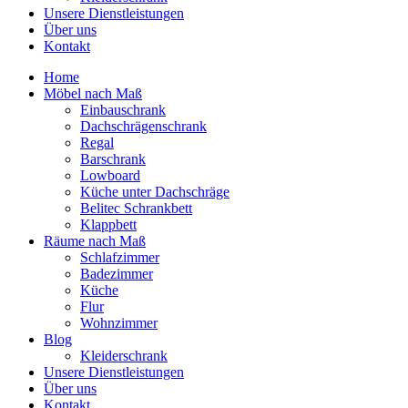
Unsere Dienstleistungen
Über uns
Kontakt
Home
Möbel nach Maß
Einbauschrank
Dachschrägenschrank
Regal
Barschrank
Lowboard
Küche unter Dachschräge
Belitec Schrankbett
Klappbett
Räume nach Maß
Schlafzimmer
Badezimmer
Küche
Flur
Wohnzimmer
Blog
Kleiderschrank
Unsere Dienstleistungen
Über uns
Kontakt