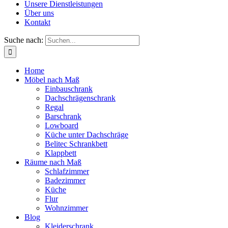
Unsere Dienstleistungen
Über uns
Kontakt
Suche nach:
Home
Möbel nach Maß
Einbauschrank
Dachschrägenschrank
Regal
Barschrank
Lowboard
Küche unter Dachschräge
Belitec Schrankbett
Klappbett
Räume nach Maß
Schlafzimmer
Badezimmer
Küche
Flur
Wohnzimmer
Blog
Kleiderschrank