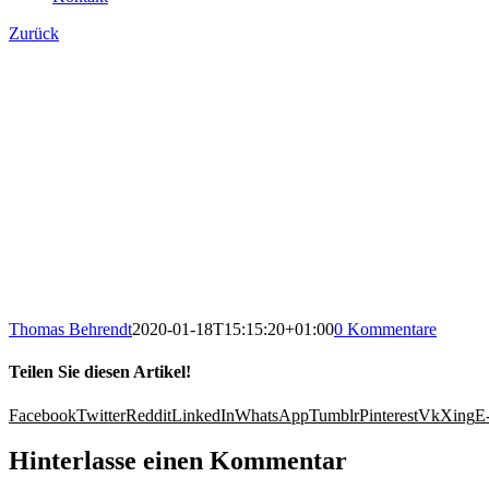
Zurück
Thomas Behrendt
2020-01-18T15:15:20+01:00
0 Kommentare
Teilen Sie diesen Artikel!
Facebook
Twitter
Reddit
LinkedIn
WhatsApp
Tumblr
Pinterest
Vk
Xing
E
Hinterlasse einen Kommentar