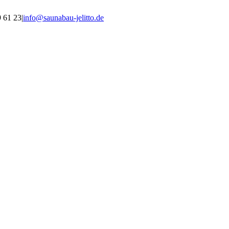
9 61 23
|
info@saunabau-jelitto.de