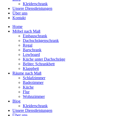
Kleiderschrank
Unsere Dienstleistungen
Über uns
Kontakt
Home
Möbel nach Maß
Einbauschrank
Dachschrägenschrank
Regal
Barschrank
Lowboard
Küche unter Dachschräge
Belitec Schrankbett
Klappbett
Räume nach Maß
Schlafzimmer
Badezimmer
Küche
Flur
Wohnzimmer
Blog
Kleiderschrank
Unsere Dienstleistungen
Über uns