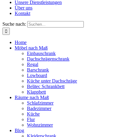
Unsere Dienstleistungen
Über uns
Kontakt
Suche nach:
Home
Möbel nach Maß
Einbauschrank
Dachschrägenschrank
Regal
Barschrank
Lowboard
Küche unter Dachschräge
Belitec Schrankbett
Klappbett
Räume nach Maß
Schlafzimmer
Badezimmer
Küche
Flur
Wohnzimmer
Blog
Kleiderschrank