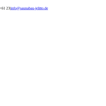
9 61 23
|
info@saunabau-jelitto.de