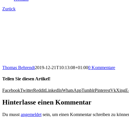
Zurück
Thomas Behrendt
2019-12-21T10:13:08+01:00
0 Kommentare
Teilen Sie diesen Artikel!
Facebook
Twitter
Reddit
LinkedIn
WhatsApp
Tumblr
Pinterest
Vk
Xing
E
Hinterlasse einen Kommentar
Du musst
angemeldet
sein, um einen Kommentar schreiben zu könne