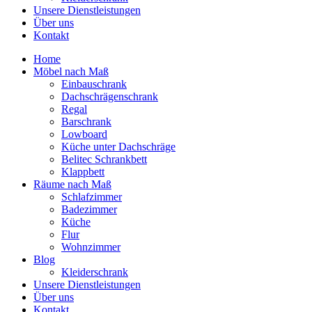
Unsere Dienstleistungen
Über uns
Kontakt
Home
Möbel nach Maß
Einbauschrank
Dachschrägenschrank
Regal
Barschrank
Lowboard
Küche unter Dachschräge
Belitec Schrankbett
Klappbett
Räume nach Maß
Schlafzimmer
Badezimmer
Küche
Flur
Wohnzimmer
Blog
Kleiderschrank
Unsere Dienstleistungen
Über uns
Kontakt