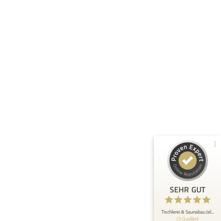
Kundenbewertungen und Erfahrungen zu
Tischlerei & Saunabau Jelitto Inh. Anna Kulgemeyer e...
100%
SEHR GUT
Empfehlungen auf
ProvenExpert.com
4,89 / 5,00
148
6
Bewertungen von 2
Bewertungen auf
anderen Quellen
ProvenExpert.com
Blick aufs ProvenExpert-Profil werfen
Anonym
5
SEHR GUT
Bei uns ging es nicht um den Bau einer
Komplettsauna, sondern "nur" um Beratung,
Verkauf und Einbau eines ne...
Tischlerei & Saunabau Jel...
(3 Quellen)