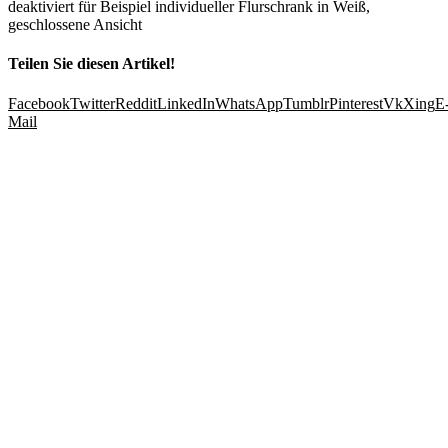
deaktiviert
für Beispiel individueller Flurschrank in Weiß,
geschlossene Ansicht
Teilen Sie diesen Artikel!
Facebook
Twitter
Reddit
LinkedIn
WhatsApp
Tumblr
Pinterest
Vk
Xing
E
Mail