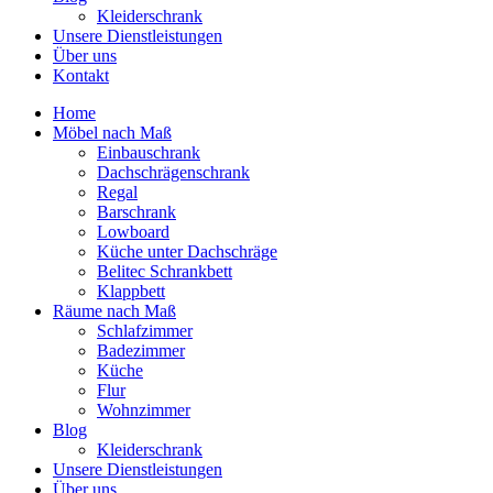
Kleiderschrank
Unsere Dienstleistungen
Über uns
Kontakt
Home
Möbel nach Maß
Einbauschrank
Dachschrägenschrank
Regal
Barschrank
Lowboard
Küche unter Dachschräge
Belitec Schrankbett
Klappbett
Räume nach Maß
Schlafzimmer
Badezimmer
Küche
Flur
Wohnzimmer
Blog
Kleiderschrank
Unsere Dienstleistungen
Über uns