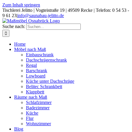
Zum Inhalt springen
Tischlerei Jelitto | Vogteistraße 19 | 49509 Recke | Telefon: 0 54 53 -
9 61 23
|
info@saunabau-jelitto.de
Suche nach:
Home
Möbel nach Maß
Einbauschrank
Dachschrägenschrank
Regal
Barschrank
Lowboard
Küche unter Dachschräge
Belitec Schrankbett
Klappbett
Räume nach Maß
Schlafzimmer
Badezimmer
Küche
Flur
Wohnzimmer
Blog