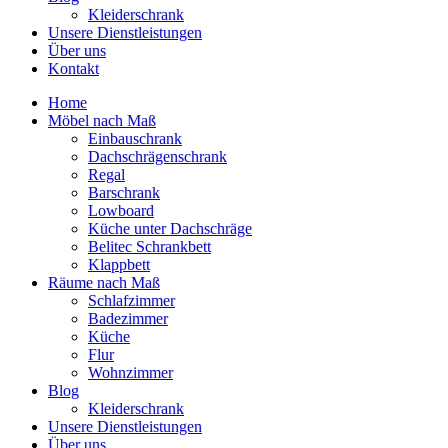
Kleiderschrank
Unsere Dienstleistungen
Über uns
Kontakt
Home
Möbel nach Maß
Einbauschrank
Dachschrägenschrank
Regal
Barschrank
Lowboard
Küche unter Dachschräge
Belitec Schrankbett
Klappbett
Räume nach Maß
Schlafzimmer
Badezimmer
Küche
Flur
Wohnzimmer
Blog
Kleiderschrank
Unsere Dienstleistungen
Über uns