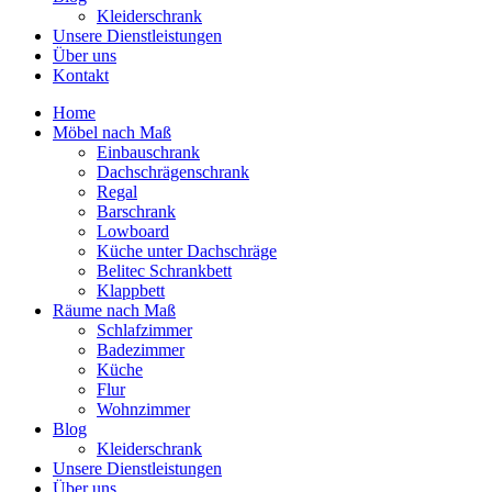
Kleiderschrank
Unsere Dienstleistungen
Über uns
Kontakt
Home
Möbel nach Maß
Einbauschrank
Dachschrägenschrank
Regal
Barschrank
Lowboard
Küche unter Dachschräge
Belitec Schrankbett
Klappbett
Räume nach Maß
Schlafzimmer
Badezimmer
Küche
Flur
Wohnzimmer
Blog
Kleiderschrank
Unsere Dienstleistungen
Über uns