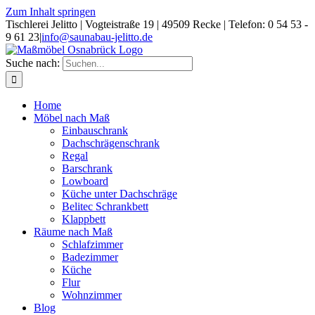
Zum Inhalt springen
Tischlerei Jelitto | Vogteistraße 19 | 49509 Recke | Telefon: 0 54 53 -
9 61 23
|
info@saunabau-jelitto.de
Suche nach:
Home
Möbel nach Maß
Einbauschrank
Dachschrägenschrank
Regal
Barschrank
Lowboard
Küche unter Dachschräge
Belitec Schrankbett
Klappbett
Räume nach Maß
Schlafzimmer
Badezimmer
Küche
Flur
Wohnzimmer
Blog