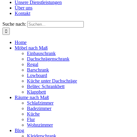
Unsere Dienstleistungen
Über uns
Kontakt
Suche nach:
Home
Möbel nach Maß
Einbauschrank
Dachschrägenschrank
Regal
Barschrank
Lowboard
Küche unter Dachschräge
Belitec Schrankbett
Klappbett
Räume nach Maß
Schlafzimmer
Badezimmer
Küche
Flur
Wohnzimmer
Blog
Kleiderschrank