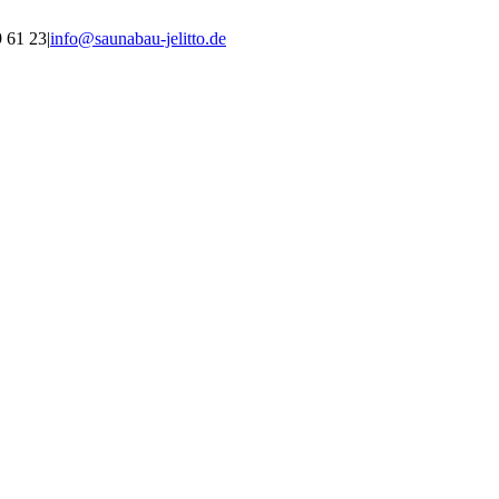
9 61 23
|
info@saunabau-jelitto.de