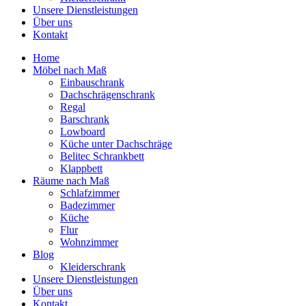
Unsere Dienstleistungen
Über uns
Kontakt
Home
Möbel nach Maß
Einbauschrank
Dachschrägenschrank
Regal
Barschrank
Lowboard
Küche unter Dachschräge
Belitec Schrankbett
Klappbett
Räume nach Maß
Schlafzimmer
Badezimmer
Küche
Flur
Wohnzimmer
Blog
Kleiderschrank
Unsere Dienstleistungen
Über uns
Kontakt