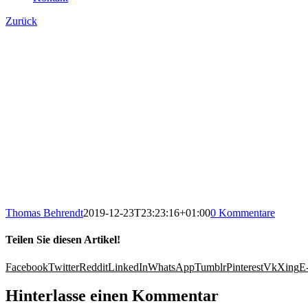
Zurück
Thomas Behrendt
2019-12-23T23:23:16+01:00
0 Kommentare
Teilen Sie diesen Artikel!
Facebook
Twitter
Reddit
LinkedIn
WhatsApp
Tumblr
Pinterest
Vk
Xing
E
Hinterlasse einen Kommentar