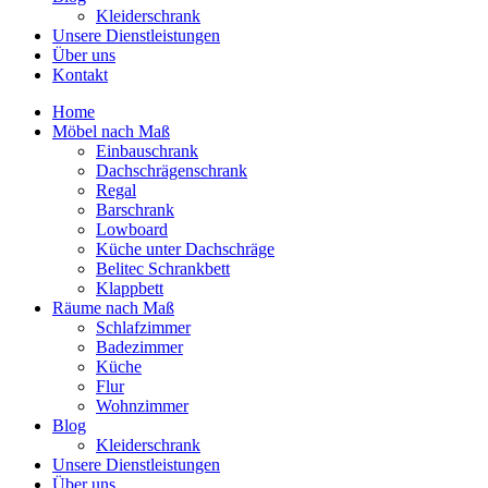
Kleiderschrank
Unsere Dienstleistungen
Über uns
Kontakt
Home
Möbel nach Maß
Einbauschrank
Dachschrägenschrank
Regal
Barschrank
Lowboard
Küche unter Dachschräge
Belitec Schrankbett
Klappbett
Räume nach Maß
Schlafzimmer
Badezimmer
Küche
Flur
Wohnzimmer
Blog
Kleiderschrank
Unsere Dienstleistungen
Über uns