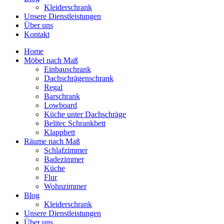
Kleiderschrank
Unsere Dienstleistungen
Über uns
Kontakt
Home
Möbel nach Maß
Einbauschrank
Dachschrägenschrank
Regal
Barschrank
Lowboard
Küche unter Dachschräge
Belitec Schrankbett
Klappbett
Räume nach Maß
Schlafzimmer
Badezimmer
Küche
Flur
Wohnzimmer
Blog
Kleiderschrank
Unsere Dienstleistungen
Über uns