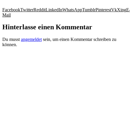
Facebook
Twitter
Reddit
LinkedIn
WhatsApp
Tumblr
Pinterest
Vk
Xing
E
Mail
Hinterlasse einen Kommentar
Du musst
angemeldet
sein, um einen Kommentar schreiben zu
können.