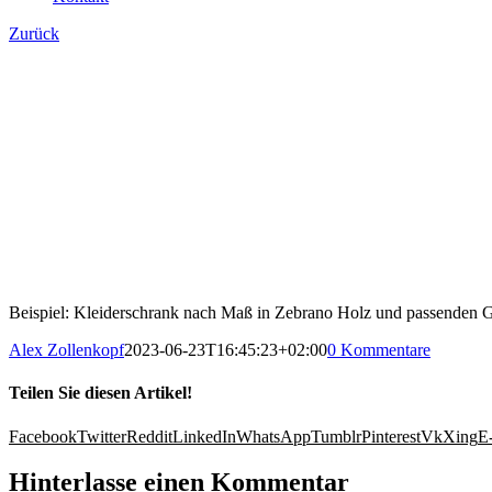
Zurück
Beispiel: Kleiderschrank nach Maß in Zebrano Holz und passenden G
Alex Zollenkopf
2023-06-23T16:45:23+02:00
0 Kommentare
Teilen Sie diesen Artikel!
Facebook
Twitter
Reddit
LinkedIn
WhatsApp
Tumblr
Pinterest
Vk
Xing
E
Hinterlasse einen Kommentar