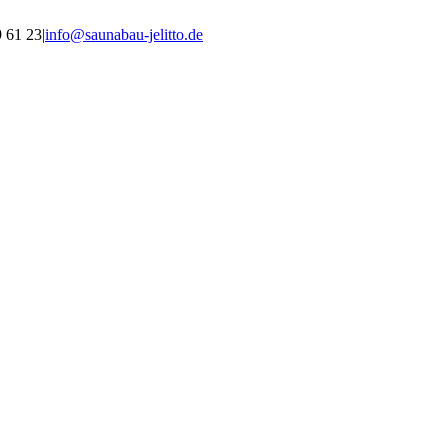
9 61 23
|
info@saunabau-jelitto.de