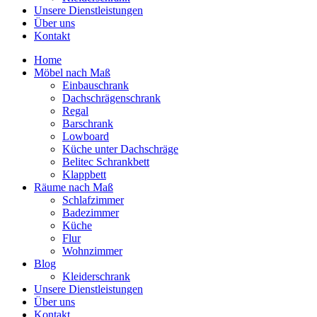
Unsere Dienstleistungen
Über uns
Kontakt
Home
Möbel nach Maß
Einbauschrank
Dachschrägenschrank
Regal
Barschrank
Lowboard
Küche unter Dachschräge
Belitec Schrankbett
Klappbett
Räume nach Maß
Schlafzimmer
Badezimmer
Küche
Flur
Wohnzimmer
Blog
Kleiderschrank
Unsere Dienstleistungen
Über uns
Kontakt