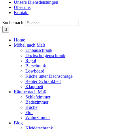
Unsere Dienstleistungen
Über uns
Kontakt
Suche nach:
Home
Möbel nach Maß
Einbauschrank
Dachschrägenschrank
Regal
Barschrank
Lowboard
Küche unter Dachschräge
Belitec Schrankbett
Klappbett
Räume nach Maß
Schlafzimmer
Badezimmer
Küche
Flur
Wohnzimmer
Blog
Kleiderschrank