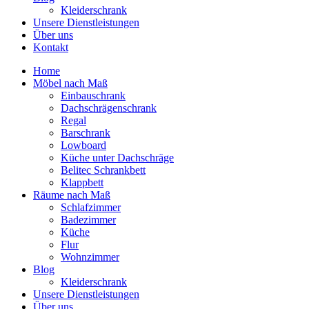
Kleiderschrank
Unsere Dienstleistungen
Über uns
Kontakt
Home
Möbel nach Maß
Einbauschrank
Dachschrägenschrank
Regal
Barschrank
Lowboard
Küche unter Dachschräge
Belitec Schrankbett
Klappbett
Räume nach Maß
Schlafzimmer
Badezimmer
Küche
Flur
Wohnzimmer
Blog
Kleiderschrank
Unsere Dienstleistungen
Über uns