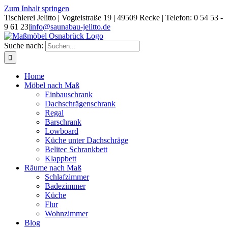
Zum Inhalt springen
Tischlerei Jelitto | Vogteistraße 19 | 49509 Recke | Telefon: 0 54 53 -
9 61 23
|
info@saunabau-jelitto.de
Suche nach:
Home
Möbel nach Maß
Einbauschrank
Dachschrägenschrank
Regal
Barschrank
Lowboard
Küche unter Dachschräge
Belitec Schrankbett
Klappbett
Räume nach Maß
Schlafzimmer
Badezimmer
Küche
Flur
Wohnzimmer
Blog