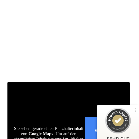
Kundenbewertungen und Erfahrungen zu
Tischlerei & Saunabau Jelitto Inh. Anna Kulgemeyer e...
100%
SEHR GUT
Empfehlungen auf
ProvenExpert.com
4,89 / 5,00
148
6
Bewertungen von 2
Bewertungen auf
anderen Quellen
ProvenExpert.com
Inhalt
Sie sehen gerade einen Platzhalterinhalt
Blick aufs ProvenExpert-Profil werfen
entsperren
von
Google Maps
. Um auf den
SEHR GUT