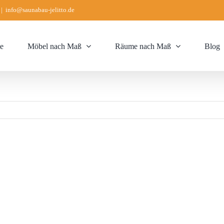
|
info@saunabau-jelitto.de
e
Möbel nach Maß
Räume nach Maß
Blog