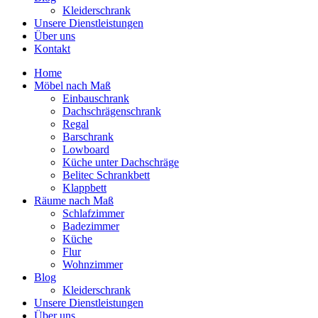
Kleiderschrank
Unsere Dienstleistungen
Über uns
Kontakt
Home
Möbel nach Maß
Einbauschrank
Dachschrägenschrank
Regal
Barschrank
Lowboard
Küche unter Dachschräge
Belitec Schrankbett
Klappbett
Räume nach Maß
Schlafzimmer
Badezimmer
Küche
Flur
Wohnzimmer
Blog
Kleiderschrank
Unsere Dienstleistungen
Über uns