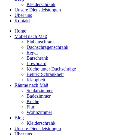
Kleiderschrank
Unsere Dienstleistungen
Über uns
Kontakt
Home
Möbel nach Maß
Einbauschrank
Dachschrägenschrank
Regal
Barschrank
Lowboard
Küche unter Dachschräge
Belitec Schrankbett
Klappbett
Räume nach Maß
Schlafzimmer
Badezimmer
Küche
Flur
Wohnzimmer
Blog
Kleiderschrank
Unsere Dienstleistungen
Über uns